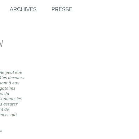
ARCHIVES
PRESSE
N
ne peut être
 Ces derniers
sant à eux
gatoires
es du
contenir les
us assurer
nt de
ences qui
ns