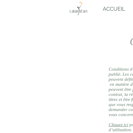
ACCUEIL
Conditions d’
publié. Les c
peuvent défi
en matière d’
peuvent être 
contrat, la r
titres et êtr
que vous res
demander con
vous concern
Cliquez ici
po
d’utilisation.